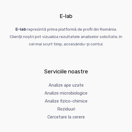
E-lab
E-lab
reprezintă
prima
platformă
de profil din
România
.
Clienții
noștri
pot
vizualiza
rezultatele analizelor solicitate,
în
cel
mai
scurt
timp
, accesându-
și
contul
.
Serviciile noastre
Analize ape uzate
Analize microbiologice
Analize fizico-chimice
Reziduuri
Cercetare la cerere