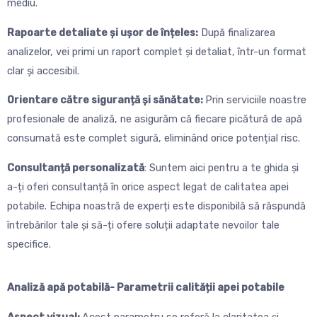
mediu.
Rapoarte detaliate și ușor de înțeles:
După finalizarea
analizelor, vei primi un raport complet și detaliat, într-un format
clar și accesibil.
Orientare către siguranță și sănătate:
Prin serviciile noastre
profesionale de analiză, ne asigurăm că fiecare picătură de apă
consumată este complet sigură, eliminând orice potențial risc.
Consultanță personalizată
: Suntem aici pentru a te ghida și
a-ți oferi consultanță în orice aspect legat de calitatea apei
potabile. Echipa noastră de experți este disponibilă să răspundă
întrebărilor tale și să-ți ofere soluții adaptate nevoilor tale
specifice.
Analiză apă potabilă- Parametrii calității apei potabile
Aspect vizual:
Acest parametru se referă la claritatea și