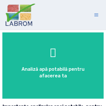
garantată
Analiză apă potabilă pentru
Expertiză certificată și calitate
afacerea ta