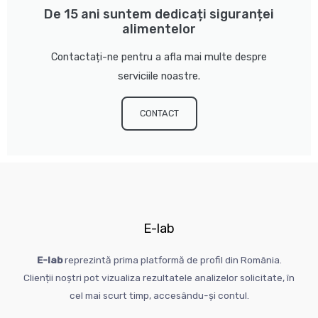
De 15 ani suntem dedicați siguranței
alimentelor
Contactați-ne pentru a afla mai multe despre
serviciile noastre.
CONTACT
E-lab
E-lab
reprezintă
prima
platformă
de profil din
România
.
Clienții
noștri
pot
vizualiza
rezultatele analizelor solicitate,
în
cel
mai
scurt
timp
, accesându-
și
contul
.